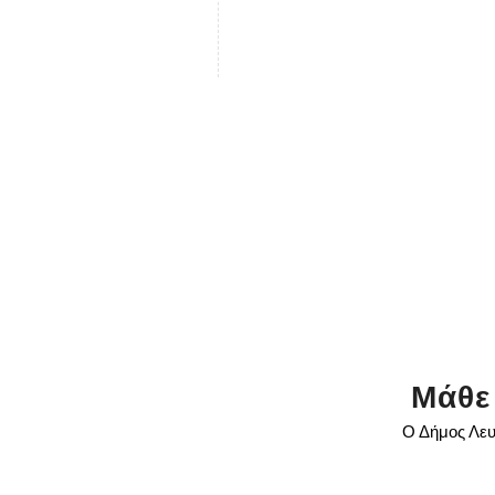
Μάθε
Ο Δήμος Λευ