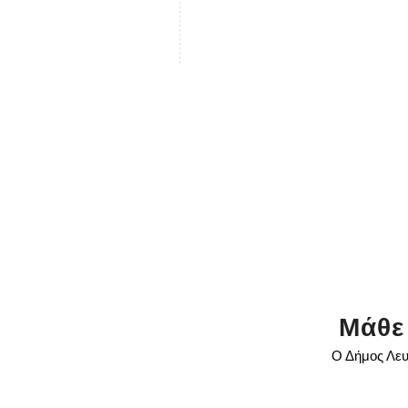
Μάθε
Ο Δήμος Λευ