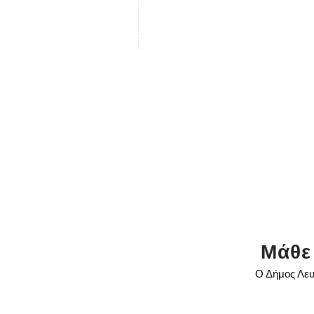
Μάθε
Ο Δήμος Λευ