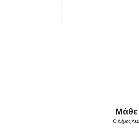
Μάθε
Ο Δήμος Λευ