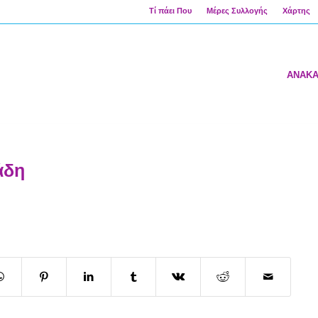
Τί πάει Που
Μέρες Συλλογής
Χάρτης
ΑΝΑΚ
άδη