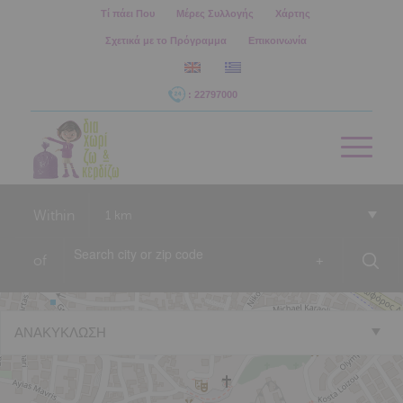
Τί πάει Που
Μέρες Συλλογής
Χάρτης
Σχετικά με το Πρόγραμμα
Επικοινωνία
: 22797000
Within
1 km
of
+
ΑΝΑΚΥΚΛΩΣΗ