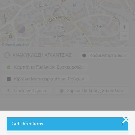
©
OpenStreetMap
ΑΝΑΚΥΚΛΩΣΗ ΑΓΛΑΝΤΖΙΑΣ
Κάδοι Μπαταριών
Καμπάνες Γυάλινων Συσκευασιών
Κιβώτια Μεταχειρισμένων Ρούχων
Πράσινο Σημείο
Σημεία Πώλησης Σακούλων
Get Directions