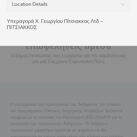
Location Details
Υπεραγορά Χ. Γεωργίου Πίτσιακκος Λτδ –
ΠΙΤΣΙΑΚΚΟΣ
Μάθε πως μπορείς να
επωφεληθείς άμεσα
Ο Δήμος Λευκωσίας σας ευχαριστεί για την συμβολή σας
για μια Σύγχρονη Ευρωπαϊκή Πόλη
Η επεξεργασία των προσωπικών σας δεδομένων στο πλαίσιο
του προγράμματος Ολιστικής Διαχείρισης Αποβλήτων διεξάγεται
σύμφωνα με τις πρόνοιες του Κανονισμού (ΕΕ) 2016/679 για τη
προστασία των προσωπικών δεδομένων. Τα δεδομένα
προσωπικού χαρακτήρα τηρούνται με ασφάλεια και δεν
κοινοποιούνται σε τρίτους παρά μόνον στο πλαίσιο των νόμιμων