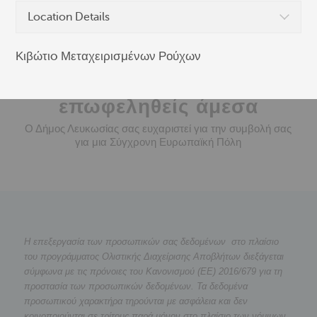
Location Details
Κιβώτιo Μεταχειρισμένων Ρούχων
Μάθε πως μπορείς να
επωφεληθείς άμεσα
Ο Δήμος Λευκωσίας σας ευχαριστεί για την συμβολή σας
για μια Σύγχρονη Ευρωπαϊκή Πόλη
Η επεξεργασία των προσωπικών σας δεδομένων στο πλαίσιο
του προγράμματος Ολιστικής Διαχείρισης Αποβλήτων διεξάγεται
σύμφωνα με τις πρόνοιες του Κανονισμού (ΕΕ) 2016/679 για τη
προστασία των προσωπικών δεδομένων. Τα δεδομένα
προσωπικού χαρακτήρα τηρούνται με ασφάλεια και δεν
κοινοποιούνται σε τρίτους παρά μόνον στο πλαίσιο των νόμιμων