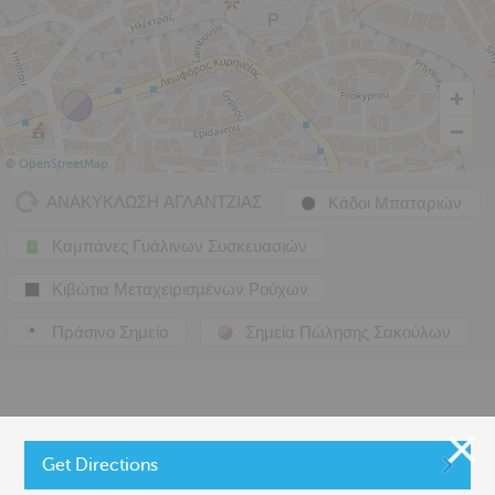
©
OpenStreetMap
ΑΝΑΚΥΚΛΩΣΗ ΑΓΛΑΝΤΖΙΑΣ
Κάδοι Μπαταριών
Καμπάνες Γυάλινων Συσκευασιών
Κιβώτια Μεταχειρισμένων Ρούχων
Πράσινο Σημείο
Σημεία Πώλησης Σακούλων
Get Directions