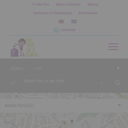
Τί πάει Που
Μέρες Συλλογής
Χάρτης
Σχετικά με το Πρόγραμμα
Επικοινωνία
: 22797000
Within
1 km
of
+
ΑΝΑΚΥΚΛΩΣΗ