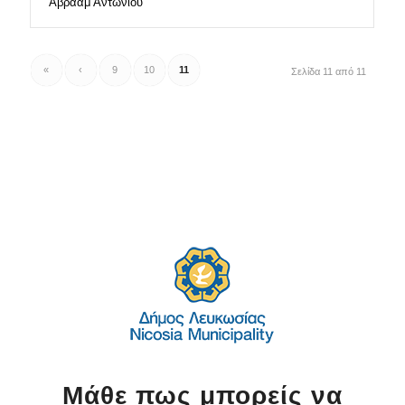
Αβραάμ Αντωνίου
«
‹
9
10
11
Σελίδα 11 από 11
Μάθε πως μπορείς να