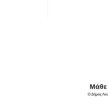
Μάθε
Ο Δήμος Λευ