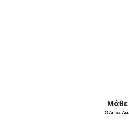
Μάθε
Ο Δήμος Λευ