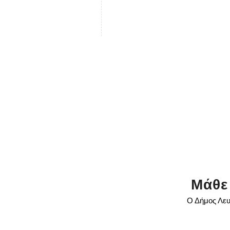
Μάθε
Ο Δήμος Λευ