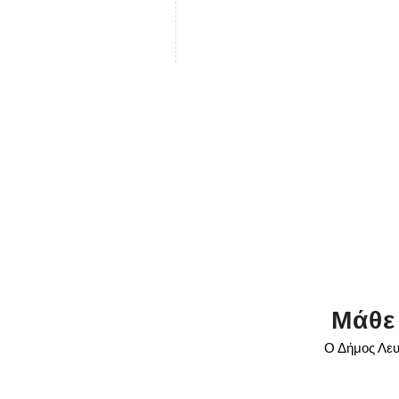
Μάθε
Ο Δήμος Λευ