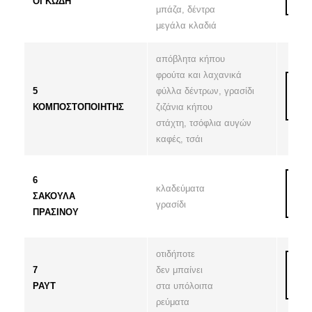
ΟΓΚΩΔΗ
μπάζα, δέντρα
μεγάλα κλαδιά
απόβλητα κήπου
φρούτα και λαχανικά
5
φύλλα δέντρων, γρασίδι
ΚΟΜΠΟΣΤΟΠΟΙΗΤΗΣ
ζιζάνια κήπου
στάχτη, τσόφλια αυγών
καφές, τσάι
6
κλαδεύματα
ΣΑΚΟΥΛΑ
γρασίδι
ΠΡΑΣΙΝΟΥ
οτιδήποτε
7
δεν μπαίνει
PAYT
στα υπόλοιπα
ρεύματα