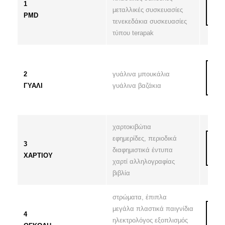
1
μεταλλικές συσκευασίες
PMD
τενεκεδάκια συσκευασίες
τύπου terapak
2
γυάλινα μπουκάλια
ΓΥΑΛΙ
γυάλινα βαζάκια
χαρτοκιβώτια
εφημερίδες, περιοδικά
3
διαφημιστικά έντυπα
ΧΑΡΤΙΟΥ
χαρτί αλληλογραφίας
βιβλία
στρώματα, έπιπλα
μεγάλα πλαστικά παιγνίδια
4
ηλεκτρολόγος εξοπλισμός