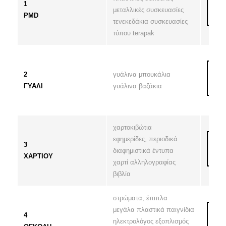
1
μεταλλικές συσκευασίες
PMD
τενεκεδάκια συσκευασίες
τύπου terapak
2
γυάλινα μπουκάλια
ΓΥΑΛΙ
γυάλινα βαζάκια
χαρτοκιβώτια
εφημερίδες, περιοδικά
3
διαφημιστικά έντυπα
ΧΑΡΤΙΟΥ
χαρτί αλληλογραφίας
βιβλία
στρώματα, έπιπλα
μεγάλα πλαστικά παιγνίδια
4
ηλεκτρολόγος εξοπλισμός